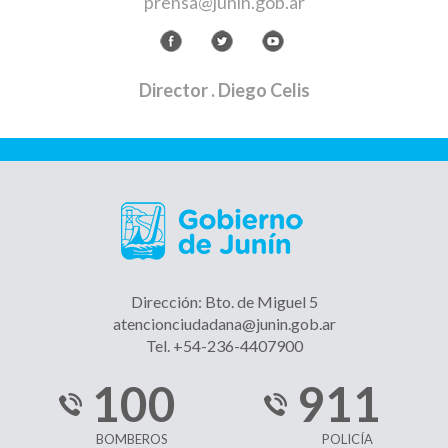
prensa@junin.gob.ar
Director
. Diego Celis
Dirección: Bto. de Miguel 5
atencionciudadana@junin.gob.ar
Tel. +54-236-4407900
100
911
BOMBEROS
POLICÍA