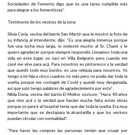
Sociedades de Fomento digo que es una tarea cumplida más
para alegrar a los fomentistas”.
Testimonio de los vecinos de la zona
Silvia Coria, vecina del barrio San Martín que le mostró la foto de
su infancia al intendente, dijo: “Es una alegría inmensa porque
fue una lucha muy larga, lo molesté mucho al Sr. Chami y le
quiero agradecer porque siempre respondió. Llevamos toda una
vida en este lugar, yo nací en Villa Belgrano pero cuando me
casé me vine para acá. Para nosotros es pintoresco y la verdad
que quedó todo muy bonito, es una reliquia para nosotros. Yo
tengo a mi hija a cinco cuadras no más pero no podía dar toda la
vuelta porque me contagié de Covid y quedé muy desganada,
así que solo tengo palabras de agradecimiento por esto” .
Nilda Dona, vecina del barrio El Molino sostuvo: “Hace 40 años
que vivo acá y la verdad que hacían mucha falta estas obras
porque yo para ir al hospital tenía que dar toda la vuelta. Era muy
importante que se destapara la alcantarilla y que los vecinos
puedan circular con normalidad”.
“Para hacer las compras las personas tenían que cruzar por