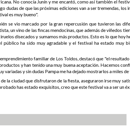
icana. No conocía Junín y me encantó, como así también el festiv
go dudas de que las próximas ediciones van a ser tremendas, los i
tival es muy bueno".
mbién se vio marcado por la gran repercusión que tuvieron las dif
sta, un vino de las fincas mendocinas, que además de viñedos tien
iruelos disecados y sumamos más productos. Esto es lo que hoy hem
l público ha sido muy agradable y el festival ha estado muy 
mprendimiento familiar de Los Toldos, destacó que "el resultado d
productos y han tenido una muy buena aceptación. Hacemos confi
muy variadas y sin dudas Pampa me ha dejado mostrarlos a miles de 
 de la ciudad que disfrutaron de la fiesta, aseguraron irse muy sat
obado has estado exquisitos, creo que este festival va a ser un éxi