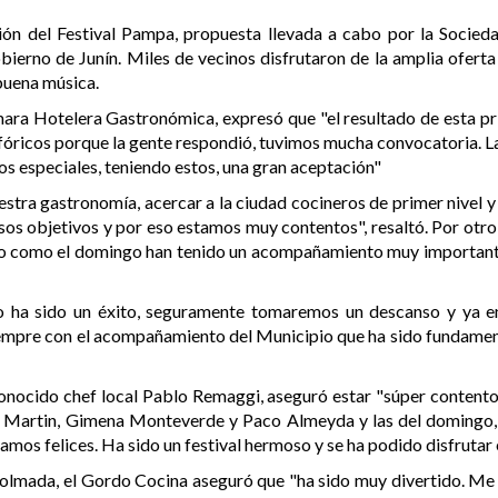
ión del Festival Pampa, propuesta llevada a cabo por la Socied
rno de Junín. Miles de vecinos disfrutaron de la amplia oferta
 buena música.
ara Hotelera Gastronómica, expresó que "el resultado de esta pr
ricos porque la gente respondió, tuvimos mucha convocatoria. La 
os especiales, teniendo estos, una gran aceptación"
stra gastronomía, acercar a la ciudad cocineros de primer nivel y 
os objetivos y por eso estamos muy contentos", resaltó. Por otro 
ado como el domingo han tenido un acompañamiento muy importante,
odo ha sido un éxito, seguramente tomaremos un descanso y ya 
empre con el acompañamiento del Municipio que ha sido fundamen
 conocido chef local Pablo Remaggi, aseguró estar "súper contento 
lo Martin, Gimena Monteverde y Paco Almeyda y las del domingo, 
mos felices. Ha sido un festival hermoso y se ha podido disfrutar 
 colmada, el Gordo Cocina aseguró que "ha sido muy divertido. Me