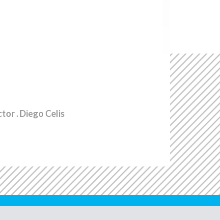
ctor
. Diego Celis