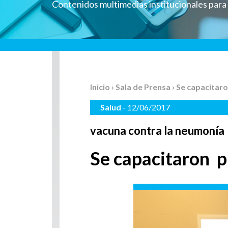
Contenidos multimedias institucionales par
Inicio
›
Sala de Prensa
› Se capacitar
Salud
- 12/06/2017
vacuna contra la neumonía
Se capacitaron p