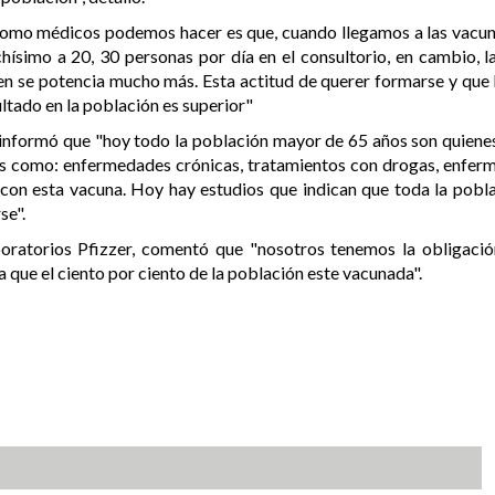
como médicos podemos hacer es que, cuando llegamos a las vacu
imo a 20, 30 personas por día en el consultorio, en cambio, la
iten se potencia mucho más. Esta actitud de querer formarse y que l
ltado en la población es superior"
a informó que "hoy todo la población mayor de 65 años son quienes
 como: enfermedades crónicas, tratamientos con drogas, enfermed
con esta vacuna. Hoy hay estudios que indican que toda la pobla
se".
oratorios Pfizzer, comentó que "nosotros tenemos la obligación
que el ciento por ciento de la población este vacunada".