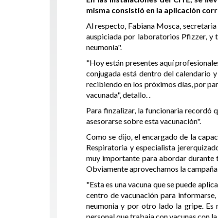
misma consistió en la aplicación cor
Al respecto, Fabiana Mosca, secretaria
auspiciada por laboratorios Pfizzer, y
neumonía".
"Hoy están presentes aquí profesionales
conjugada está dentro del calendario y
recibiendo en los próximos días, por par
vacunada", detallo. .
Para finzalizar, la funcionaria recordó 
asesorarse sobre esta vacunación".
Como se dijo, el encargado de la capa
Respiratoria y especialista jererquiza
muy importante para abordar durante to
Obviamente aprovechamos la campaña que
"Esta es una vacuna que se puede aplica
centro de vacunación para informarse, e
neumonia y por otro lado la gripe. Es
personal que trabaja con vacunas con la 