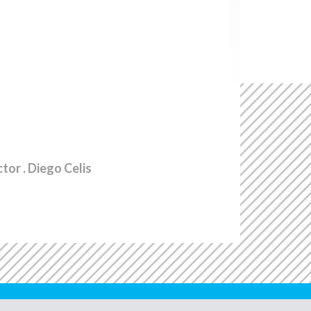
ctor
. Diego Celis