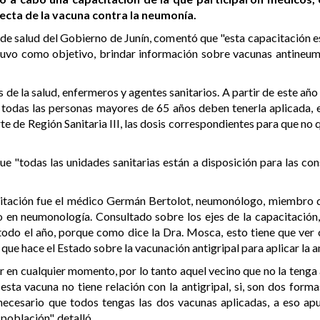
recta de la vacuna contra la neumonía.
 de salud del Gobierno de Junín, comentó que "esta capacitación e
 tuvo como objetivo, brindar información sobre vacunas antineumoc
 de la salud, enfermeros y agentes sanitarios. A partir de este añ
 todas las personas mayores de 65 años deben tenerla aplicada,
te de Región Sanitaria III, las dosis correspondientes para que no
que "todas las unidades sanitarias están a disposición para las con
citación fue el médico Germán Bertolot, neumonólogo, miembro 
do en neumonología. Consultado sobre los ejes de la capacitación
do el año, porque como dice la Dra. Mosca, esto tiene que ver 
 hace el Estado sobre la vacunación antigripal para aplicar la 
r en cualquier momento, por lo tanto aquel vecino que no la tenga 
sta vacuna no tiene relación con la antigripal, si, son dos formas
 necesario que todos tengas las dos vacunas aplicadas, a eso ap
población", detalló.