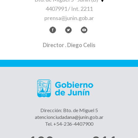
4407991 / Int. 2211
prensa@junin.gob.ar
Director
. Diego Celis
Dirección: Bto. de Miguel 5
atencionciudadana@junin.gob.ar
Tel. +54-236-4407900