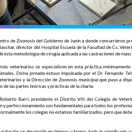
entro de Zoonosis del Gobierno de Junín a donde concurrieron pro
Baschar, director del Hospital Escuela de la Facultad de Cs. Veter
de esta metodología de cirugía aplicada a las castraciones de masc
más veterinarios se especialicen en esta práctica mínimamente
ales. Dicha jornada estuvo impulsada por el Dr. Fernando Telle
eterinarios y la Dirección de Zoonosis municipal que puso a dispo
 de las partes teóricas y prácticas de la charla.
Roberto Barri, presidente el Distrito VIII del Colegio de Veter
n y perfeccionamiento son fundamentales para todos los profesion
 normalmente los colegas no estamos familiarizados, pero que de
itación se desarrolló en tiempo y forma, todo lo planificado s