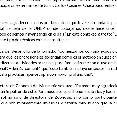
ticiparon veterinarios de Junín, Carlos Casares, Chacabuco, entre o
uiero agradecer a todos por la recibida que tuve en la ciudad a part
pital Escuela de la UNLP donde trabajamos desde hace unos 
oco debemos ir avanzando en el país”. En este contexto, agregó: “Es
ste tipo de técnicas en sus consultorios”.
ca del desarrollo de la jornada: “Comenzamos con una exposici
para que los profesionales aprendan cómo es el método en cuestión,
iversas actividades prácticas para familiarizarse con el uso de l
ional”. Además, comentó que “esto también incluyó un sector cerrad
 para practicar laparoscopía con mayor profundidad”.
irectora de Zoonosis del Municipio sostuvo: “Estamos muy agrad
gran impulsor de esto. Para nosotros es un honor recibirlos y hace
rol no solo de directora de Zoonosis, sino como participante
 que son mínimamente invasivas y estaría muy bueno que la c