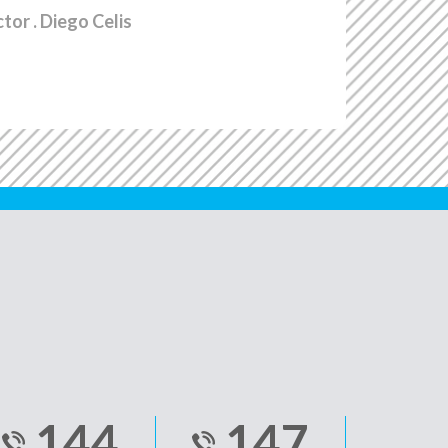
ctor
. Diego Celis
144
147