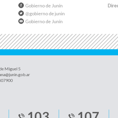
Gobierno de Junín
Dire
@gobierno de junin
Gobierno de Junín
 de Miguel 5
ana@junin.gob.ar
4407900
103
107