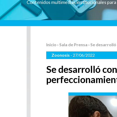
Contenidos multimedias institucionales par
Inicio
›
Sala de Prensa
› Se desarroll
Zoonosis
- 27/06/2022
Se desarrolló con
perfeccionamient