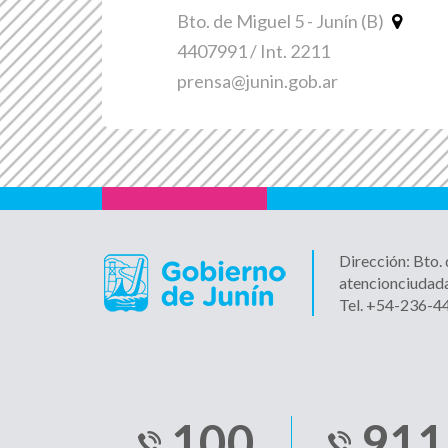
Bto. de Miguel 5 - Junín (B)
4407991 / Int. 2211
prensa@junin.gob.ar
Dirección: Bto.
atencionciudad
Tel. +54-236-
100
911