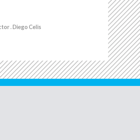
ctor
. Diego Celis