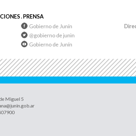
IONES . PRENSA
Gobierno de Junín
Dire
@gobierno de junin
Gobierno de Junín
 de Miguel 5
ana@junin.gob.ar
4407900