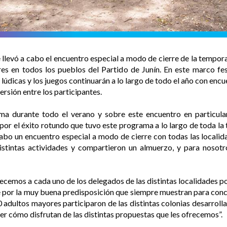
e llevó a cabo el encuentro especial a modo de cierre de la tempo
s en todos los pueblos del Partido de Junín. En este marco fest
dicas y los juegos continuarán a lo largo de todo el año con encuen
rsión entre los participantes.
ma durante todo el verano y sobre este encuentro en particular
por el éxito rotundo que tuvo este programa a lo largo de toda la
cabo un encuentro especial a modo de cierre con todas las localida
distintas actividades y compartieron un almuerzo, y para noso
cemos a cada uno de los delegados de las distintas localidades por
 por la muy buena predisposición que siempre muestran para concre
dultos mayores participaron de las distintas colonias desarrollad
er cómo disfrutan de las distintas propuestas que les ofrecemos”.