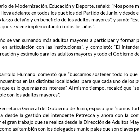
ario de Modernización, Educación y Deporte, señaló: “Nos pone m
lleva adelante en todos los pueblos del Partido de Junín, y desde e
lo largo del año y en beneficio de los adultos mayores”, y sumó: “Es
da que se viene implementando todos los años”.
o se van sumando más adultos mayores a participar y formar par
en articulación con las instituciones”, y completó: “El intend
creación y estímulo para los adultos mayores y todo el Gobierno de
Desarrollo Humano, comentó que “buscamos sostener todo lo que 
uentros en las distintas localidades, para que cada uno de los p
s que es lo que más nos interesa”. Al mismo tiempo, recalcó que “
le con los adultos mayores”.
a Secretaría General del Gobierno de Junín, expuso que “somos to
a desde la gestión del intendente Petrecca y ahora con la conti
 el gran trabajo que se realiza desde la Dirección de Adultos Ma
como así también con los delegados municipales que son claves para