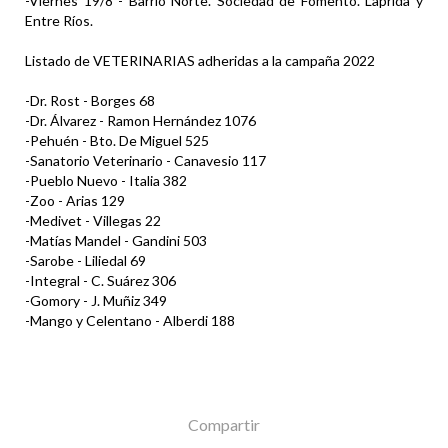
-Viernes 19/8 - Barrio Norte. Sociedad de Fomento. Laprida y
Entre Ríos.
Listado de VETERINARIAS adheridas a la campaña 2022
-Dr. Rost - Borges 68
-Dr. Álvarez - Ramon Hernández 1076
-Pehuén - Bto. De Miguel 525
-Sanatorio Veterinario - Canavesio 117
-Pueblo Nuevo - Italia 382
-Zoo - Arias 129
-Medivet - Villegas 22
-Matías Mandel - Gandini 503
-Sarobe - Liliedal 69
-Integral - C. Suárez 306
-Gomory - J. Muñiz 349
-Mango y Celentano - Alberdi 188
Compartir