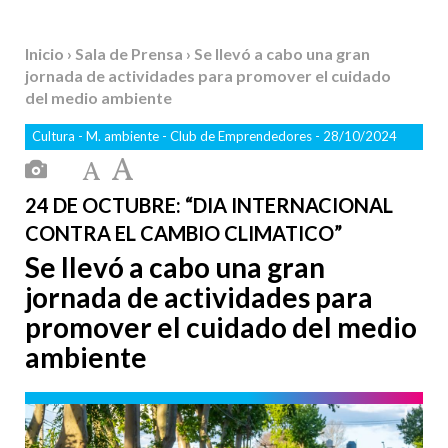
Inicio
›
Sala de Prensa
› Se llevó a cabo una gran
jornada de actividades para promover el cuidado
del medio ambiente
Cultura
-
M. ambiente
-
Club de Emprendedores
- 28/10/2024
24 DE OCTUBRE: “DIA INTERNACIONAL
CONTRA EL CAMBIO CLIMATICO”
Se llevó a cabo una gran
jornada de actividades para
promover el cuidado del medio
ambiente