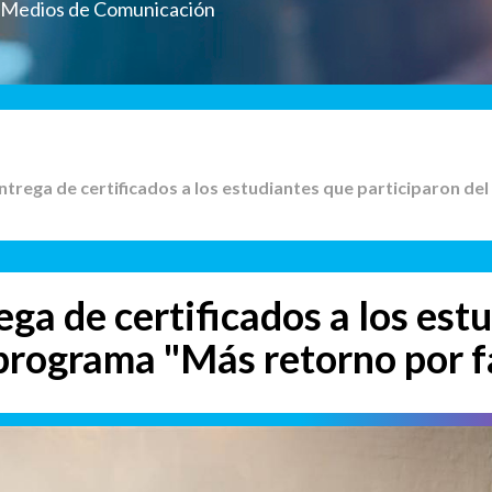
a Medios de Comunicación
a entrega de certificados a los estudiantes que participaron 
rega de certificados a los es
 programa "Más retorno por f