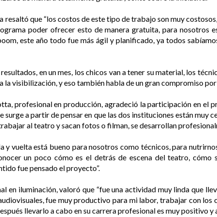
 resaltó que “los costos de este tipo de trabajo son muy costosos,
rograma poder ofrecer esto de manera gratuita, para nosotros es
 boom, este año todo fue más ágil y planificado, ya todos sabíamo
esultados, en un mes, los chicos van a tener su material, los técni
 la visibilización, y eso también habla de un gran compromiso por 
otta, profesional en producción, agradeció la participación en e
 surge a partir de pensar en que las dos instituciones están muy c
trabajar al teatro y sacan fotos o filman, se desarrollan profesiona
a y vuelta está bueno para nosotros como técnicos, para nutrirno
conocer un poco cómo es el detrás de escena del teatro, cómo s
entido fue pensado el proyecto”.
al en iluminación, valoró que “fue una actividad muy linda que ll
udiovisuales, fue muy productivo para mi labor, trabajar con los
espués llevarlo a cabo en su carrera profesional es muy positivo y 