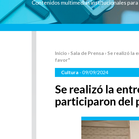
Contenidos multimedias institucionales par
Inicio
›
Sala de Prensa
› Se realizó l
favor"
Cultura
- 09/09/2024
Se realizó la ent
participaron del