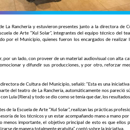
de La Ranchería y estuvieron presentes junto a la directora de 
scuela de Arte “Xul Solar”, integrantes del equipo técnico del te
o por el Municipio, quienes fueron los encargados de realizar l
, por un lado, con proveer de un material audiovisual con alta cal
omocionar y difundir sus producciones, y por otro, reforzar medi
directora de Cultura del Municipio, señaló: “Esta es una iniciativa
 parte del teatro de La Ranchería, automáticamente nos pareció s
 con Lula (Riera) y todo se dio como se tenía que dar, los resultado
tes de la Escuela de Arte “Xul Solar”, realizan las prácticas profes
asesoría de los técnicos y un estar acompañando mano a mano por e
 no menos importante, el objetivo principal de esto es que ellos 
izarse de manera totalmente gratuita”, contó sobre la iniciativa.