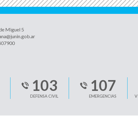
 de Miguel 5
ana@junin.gob.ar
4407900
103
107
DEFENSA CIVIL
EMERGENCIAS
V