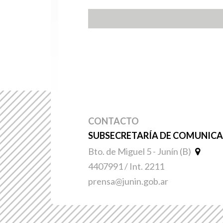
CONTACTO
SUBSECRETARÍA DE COMUNICAC
Bto. de Miguel 5 - Junín (B)
4407991 / Int. 2211
prensa@junin.gob.ar