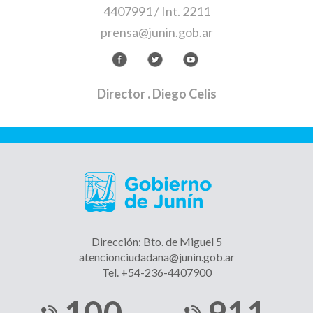
4407991 / Int. 2211
prensa@junin.gob.ar
Director
. Diego Celis
Dirección: Bto. de Miguel 5
atencionciudadana@junin.gob.ar
Tel. +54-236-4407900
100
911