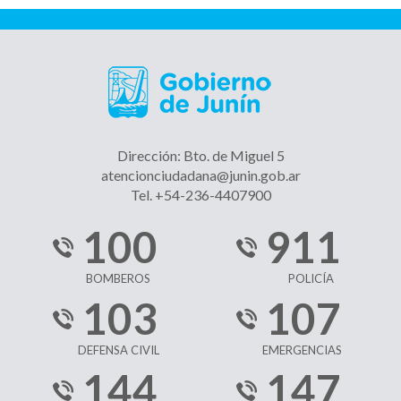
Dirección: Bto. de Miguel 5
atencionciudadana@junin.gob.ar
Tel. +54-236-4407900
100
911
BOMBEROS
POLICÍA
103
107
DEFENSA CIVIL
EMERGENCIAS
144
147