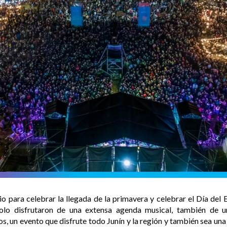
io para celebrar la llegada de la primavera y celebrar el Día del
solo disfrutaron de una extensa agenda musical, también de u
, un evento que disfrute todo Junín y la región y también sea una 