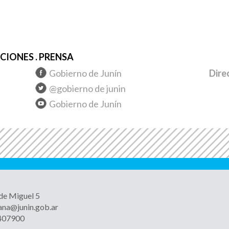
IONES . PRENSA
Gobierno de Junín
Dire
@gobierno de junin
Gobierno de Junín
 de Miguel 5
ana@junin.gob.ar
4407900