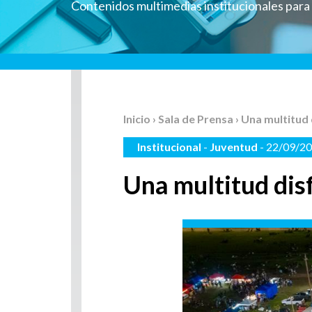
Contenidos multimedias institucionales par
Inicio
›
Sala de Prensa
› Una multitud 
Institucional
-
Juventud
- 22/09/2
Una multitud disf