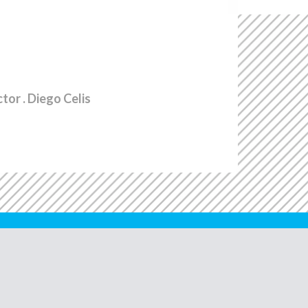
ctor
. Diego Celis