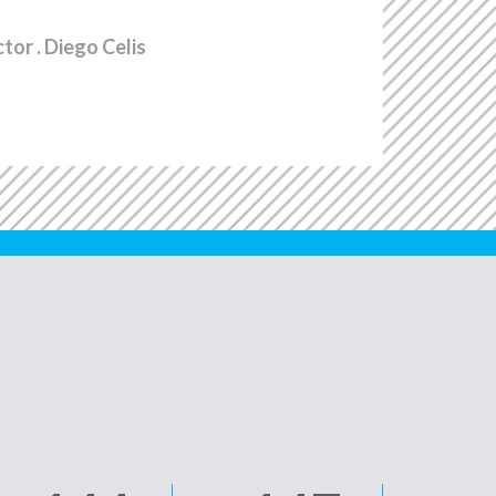
ctor
. Diego Celis