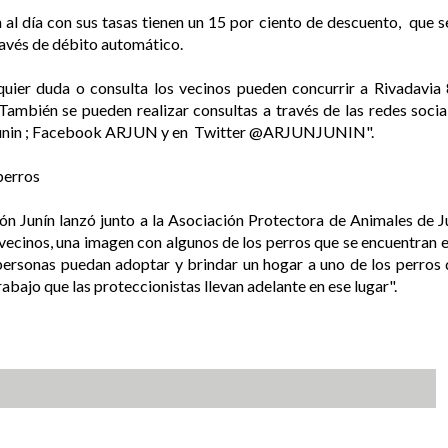
 al día con sus tasas tienen un 15 por ciento de descuento, que 
ravés de débito automático.
quier duda o consulta los vecinos pueden concurrir a Rivadavia 8
ambién se pueden realizar consultas a través de las redes soci
_junin ; Facebook ARJUN y en Twitter @ARJUNJUNIN".
perros
n Junín lanzó junto a la Asociación Protectora de Animales de Jun
s vecinos, una imagen con algunos de los perros que se encuentran e
ersonas puedan adoptar y brindar un hogar a uno de los perros q
bajo que las proteccionistas llevan adelante en ese lugar".