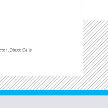
ctor
. Diego Celis