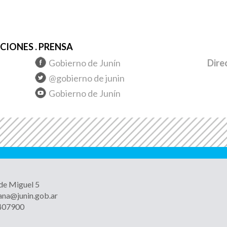
IONES . PRENSA
Gobierno de Junín
Dire
@gobierno de junin
Gobierno de Junín
 de Miguel 5
ana@junin.gob.ar
4407900