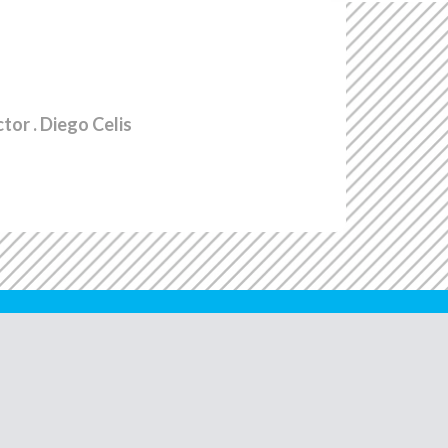
ctor
. Diego Celis