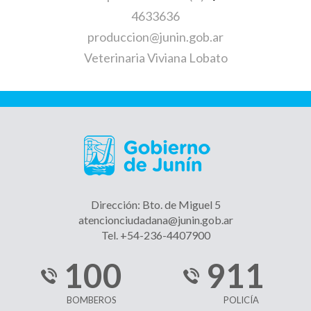
4633636
produccion@junin.gob.ar
Veterinaria Viviana Lobato
Dirección: Bto. de Miguel 5
atencionciudadana@junin.gob.ar
Tel. +54-236-4407900
100
911
BOMBEROS
POLICÍA