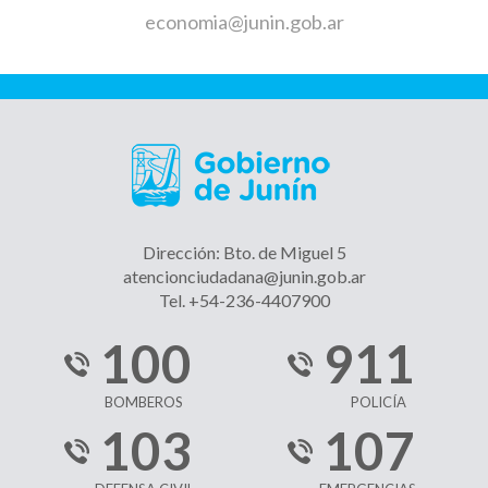
economia@junin.gob.ar
Dirección: Bto. de Miguel 5
atencionciudadana@junin.gob.ar
Tel. +54-236-4407900
100
911
BOMBEROS
POLICÍA
103
107