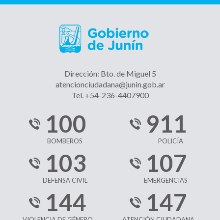
Dirección: Bto. de Miguel 5
atencionciudadana@junin.gob.ar
Tel. +54-236-4407900
100
911
BOMBEROS
POLICÍA
103
107
DEFENSA CIVIL
EMERGENCIAS
144
147
VIOLENCIA DE GÉNERO
ATENCIÓN CIUDADANA