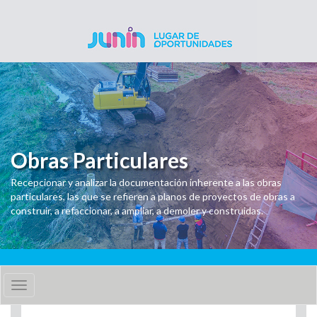
Pasar al contenido principal
Obras Particulares
Recepcionar y analizar la documentación inherente a las obras
particulares, las que se refieren a planos de proyectos de obras a
construir, a refaccionar, a ampliar, a demoler y construidas.
Toggle
navigation