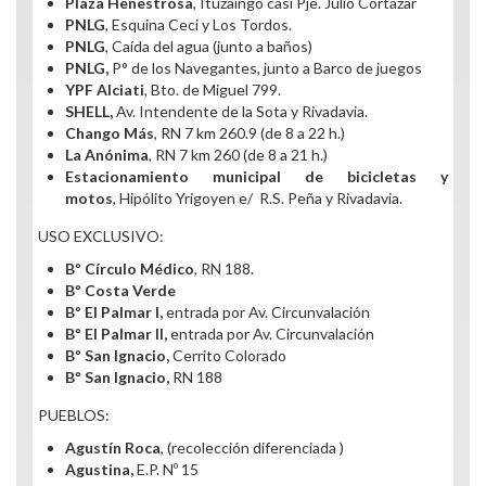
Plaza Henestrosa
, Ituzaingó casi Pje. Julio Cortazar
PNLG
, Esquina Ceci y Los Tordos.
PNLG
, Caída del agua (junto a baños)
PNLG,
P° de los Navegantes, junto a Barco de juegos
YPF Alciati
, Bto. de Miguel 799.
SHELL,
Av. Intendente de la Sota y Rivadavia.
Chango Más
, RN 7 km 260.9 (de 8 a 22 h.)
La Anónima
, RN 7 km 260 (de 8 a 21 h.)
Estacionamiento municipal de bicicletas y
motos
, Hipólito Yrigoyen e/ R.S. Peña y Rivadavia.
USO EXCLUSIVO:
Bº Círculo Médico
, RN 188.
Bº Costa Verde
Bº El Palmar I,
entrada por Av. Circunvalación
Bº El Palmar II,
entrada por Av. Circunvalación
Bº San Ignacio,
Cerrito Colorado
Bº San Ignacio,
RN 188
PUEBLOS:
Agustín Roca
, (recolección diferenciada )
Agustina,
E.P. Nº 15