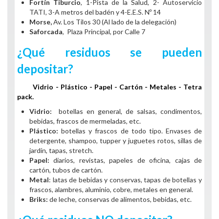
Fortín Tiburcio
, 1-Pista de la Salud, 2- Autoservicio
TATI, 3-A metros del badén y 4-E.E.S. Nº 14
Morse,
Av. Los Tilos 30 (Al lado de la delegación)
Saforcada
, Plaza Principal, por Calle 7
¿Qué residuos se pueden
depositar?
Vidrio - Plástico - Papel - Cartón - Metales - Tetra
pack.
Vidrio:
botellas en general, de salsas, condimentos,
bebidas, frascos de mermeladas, etc.
Plástico:
botellas y frascos de todo tipo. Envases de
detergente, shampoo, tupper y juguetes rotos, sillas de
jardín, tapas, stretch.
Papel:
diarios, revistas, papeles de oficina, cajas de
cartón, tubos de cartón.
Metal
: latas de bebidas y conservas, tapas de botellas y
frascos, alambres, aluminio, cobre, metales en general.
Briks:
de leche, conservas de alimentos, bebidas, etc.