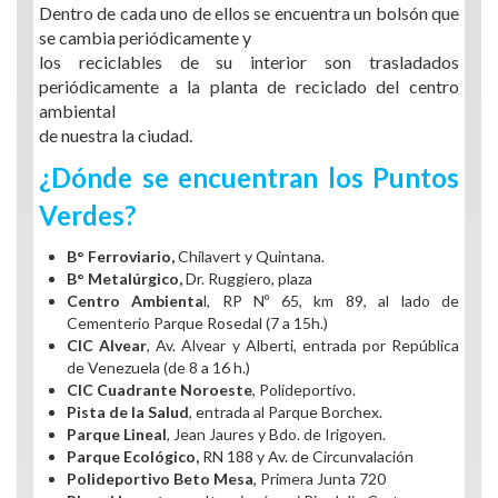
Dentro de cada uno de ellos se encuentra un bolsón que
se cambia periódicamente y
los reciclables de su interior son trasladados
periódicamente a la planta de reciclado del centro
ambiental
de nuestra la ciudad.
¿Dónde se encuentran los Puntos
Verdes?
B° Ferroviario,
Chilavert y Quintana.
B° Metalúrgico,
Dr. Ruggiero, plaza
Centro Ambienta
l, RP Nº 65, km 89, al lado de
Cementerio Parque Rosedal (7 a 15h.)
CIC Alvear
, Av. Alvear y Alberti, entrada por República
de Venezuela (de 8 a 16 h.)
CIC Cuadrante Noroeste
, Polideportivo.
Pista de la Salud
, entrada al Parque Borchex.
Parque Lineal
, Jean Jaures y Bdo. de Irigoyen.
Parque Ecológico,
RN 188 y Av. de Circunvalación
Polideportivo Beto Mesa
, Primera Junta 720