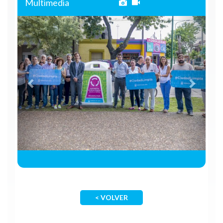
Multimedia
Anterior
Siguie
< VOLVER