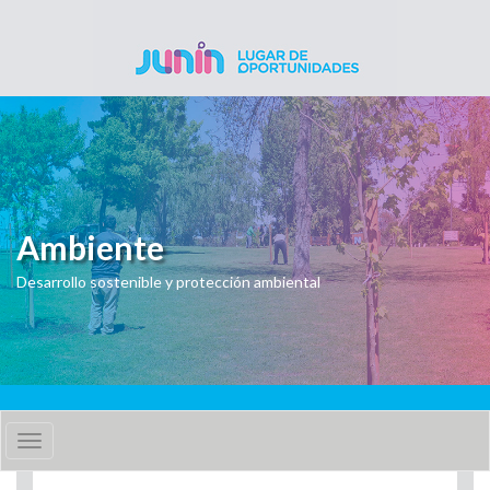
Pasar al contenido principal
Ambiente
Desarrollo sostenible y protección ambiental
Toggle
navigation