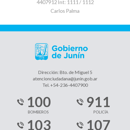
4407912 Int: 1111 / 1112
Carlos Palma
Dirección: Bto. de Miguel 5
atencionciudadana@junin.gob.ar
Tel. +54-236-4407900
100
911
BOMBEROS
POLICÍA
103
107