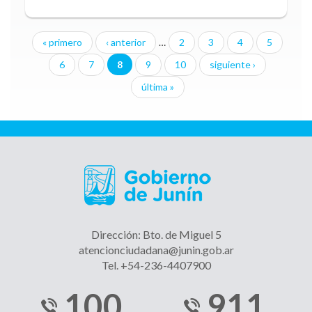
« primero
‹ anterior
…
2
3
4
5
Páginas
6
7
8
9
10
siguiente ›
última »
Dirección: Bto. de Miguel 5
atencionciudadana@junin.gob.ar
Tel. +54-236-4407900
100
911