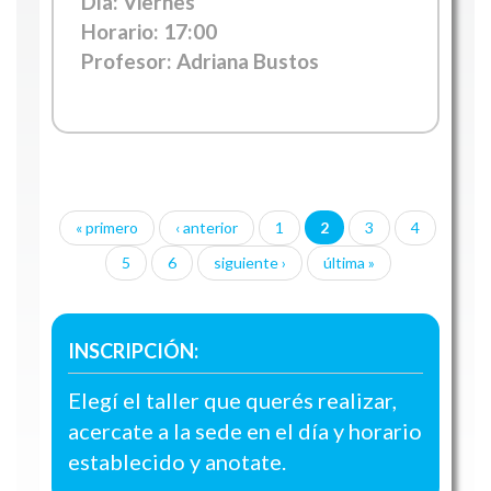
Día: Viernes
Horario:
17:00
Profesor: Adriana Bustos
« primero
‹ anterior
1
2
3
4
Páginas
5
6
siguiente ›
última »
INSCRIPCIÓN:
Elegí el taller que querés realizar,
acercate a la sede en el día y horario
establecido y anotate.