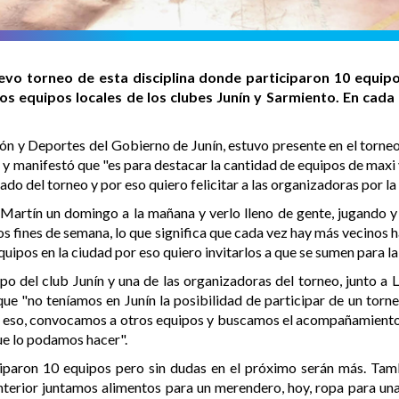
vo torneo de esta disciplina donde participaron 10 equipos 
 los equipos locales de los clubes Junín y Sarmiento. En cada
n y Deportes del Gobierno de Junín, estuvo presente en el torneo 
 y manifestó que "es para destacar la cantidad de equipos de maxi 
ado del torneo y por eso quiero felicitar a las organizadoras por la
 Martín un domingo a la mañana y verlo lleno de gente, jugando
s fines de semana, lo que significa que cada vez hay más vecinos 
ipos en la ciudad por eso quiero invitarlos a que se sumen para la
uipo del club Junín y una de las organizadoras del torneo, junto a 
ue "no teníamos en Junín la posibilidad de participar de un torn
ra eso, convocamos a otros equipos y buscamos el acompañamient
ue lo podamos hacer".
iparon 10 equipos pero sin dudas en el próximo serán más. Tamb
 anterior juntamos alimentos para un merendero, hoy, ropa para u