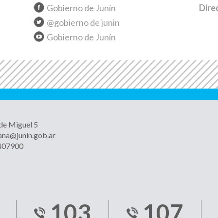
Gobierno de Junín
Dire
@gobierno de junin
Gobierno de Junín
 de Miguel 5
ana@junin.gob.ar
4407900
103
107