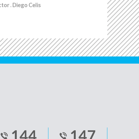
ctor
. Diego Celis
144
147