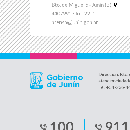
Bto. de Miguel 5 - Junín (B)
4407991 / Int. 2211
prensa@junin.gob.ar
Dirección: Bto.
atencionciudad
Tel. +54-236-
100
911