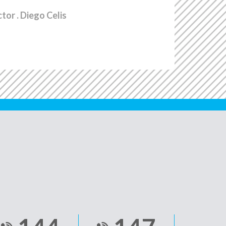
ctor
. Diego Celis