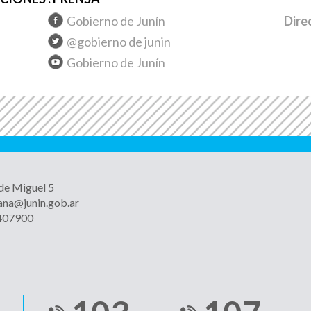
Gobierno de Junín
Dire
@gobierno de junin
Gobierno de Junín
 de Miguel 5
ana@junin.gob.ar
4407900