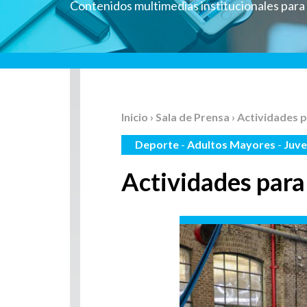
Contenidos multimedias institucionales par
Inicio
›
Sala de Prensa
› Actividades 
Deporte
-
Adultos Mayores
-
Juv
Actividades para