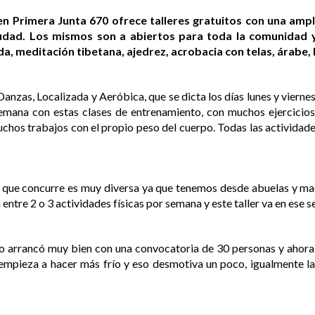
en Primera Junta 670 ofrece talleres gratuitos con una amp
udad. Los mismos son a abiertos para toda la comunidad y 
ada, meditación tibetana, ajedrez, acrobacia con telas, árabe,
 Danzas, Localizada y Aeróbica, que se dicta los días lunes y viern
mana con estas clases de entrenamiento, con muchos ejercicios
os trabajos con el propio peso del cuerpo. Todas las actividade
que concurre es muy diversa ya que tenemos desde abuelas y mad
entre 2 o 3 actividades físicas por semana y este taller va en ese se
ño arrancó muy bien con una convocatoria de 30 personas y ahor
 empieza a hacer más frío y eso desmotiva un poco, igualmente la