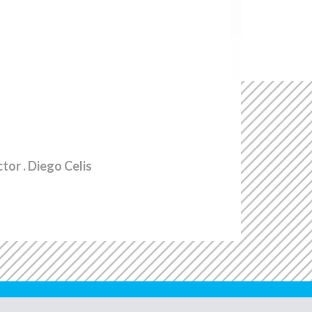
ctor
. Diego Celis