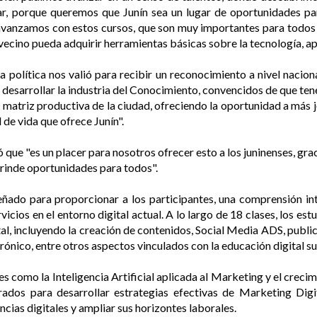
r, porque queremos que Junín sea un lugar de oportunidades pa
avanzamos con estos cursos, que son muy importantes para todos 
ecino pueda adquirir herramientas básicas sobre la tecnología, apu
a política nos valió para recibir un reconocimiento a nivel nacio
 desarrollar la industria del Conocimiento, convencidos de que t
a matriz productiva de la ciudad, ofreciendo la oportunidad a más
 de vida que ofrece Junín".
mó que "es un placer para nosotros ofrecer esto a los juninenses, gr
brinde oportunidades para todos".
eñado para proporcionar a los participantes, una comprensión int
icios en el entorno digital actual. A lo largo de 18 clases, los es
al, incluyendo la creación de contenidos, Social Media ADS, public
rónico, entre otros aspectos vinculados con la educación digital s
omo la Inteligencia Artificial aplicada al Marketing y el crecimie
arados para desarrollar estrategias efectivas de Marketing Dig
ncias digitales y ampliar sus horizontes laborales.