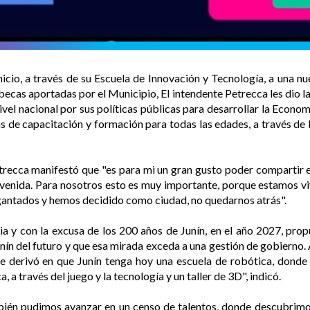
nicio, a través de su Escuela de Innovación y Tecnología, a una 
becas aportadas por el Municipio, El intendente Petrecca les dio l
ivel nacional por sus políticas públicas para desarrollar la Econo
s de capacitación y formación para todas las edades, a través de 
etrecca manifestó que "es para mi un gran gusto poder compartir e
envenida. Para nosotros esto es muy importante, porque estamos vi
gantados y hemos decidido como ciudad, no quedarnos atrás".
a y con la excusa de los 200 años de Junín, en el año 2027, prop
nín del futuro y que esa mirada exceda a una gestión de gobierno. A
ue derivó en que Junín tenga hoy una escuela de robótica, donde
a través del juego y la tecnología y un taller de 3D", indicó.
bién pudimos avanzar en un censo de talentos, donde descubrimos