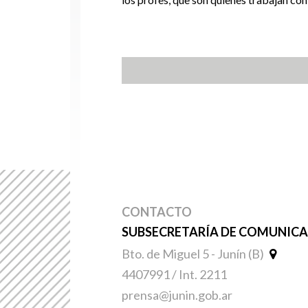
CONTACTO
SUBSECRETARÍA DE COMUNICAC
Bto. de Miguel 5 - Junín (B)
4407991 / Int. 2211
prensa@junin.gob.ar