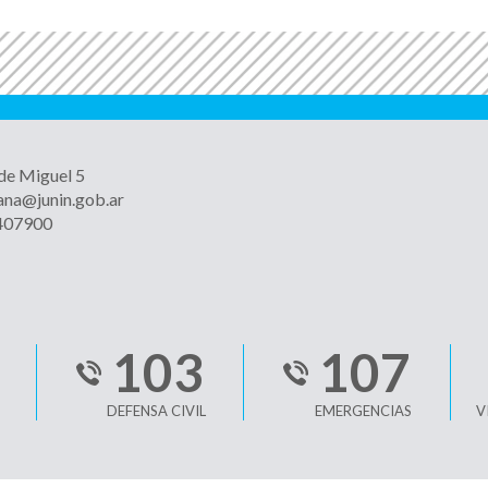
 de Miguel 5
ana@junin.gob.ar
4407900
103
107
DEFENSA CIVIL
EMERGENCIAS
V