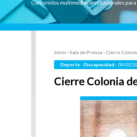
Contenidos multimedias institucionales par
Inicio
›
Sala de Prensa
› Cierre Colon
Deporte
-
Discapacidad
- 04/02/2
Cierre Colonia d