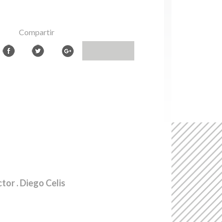
Compartir
ctor
. Diego Celis