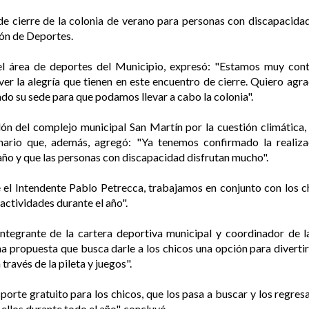
 de cierre de la colonia de verano para personas con discapacida
ión de Deportes.
 del área de deportes del Municipio, expresó: "Estamos muy con
ver la alegría que tienen en este encuentro de cierre. Quiero ag
ado su sede para que podamos llevar a cabo la colonia".
lón del complejo municipal San Martín por la cuestión climática,
nario que, además, agregó: "Ya tenemos confirmado la realiza
ño y que las personas con discapacidad disfrutan mucho".
 el Intendente Pablo Petrecca, trabajamos en conjunto con los ch
actividades durante el año".
integrante de la cartera deportiva municipal y coordinador de 
a propuesta que busca darle a los chicos una opción para divertirs
través de la pileta y juegos".
porte gratuito para los chicos, que los pasa a buscar y los regre
 ellos durante todo el año", concluyó.