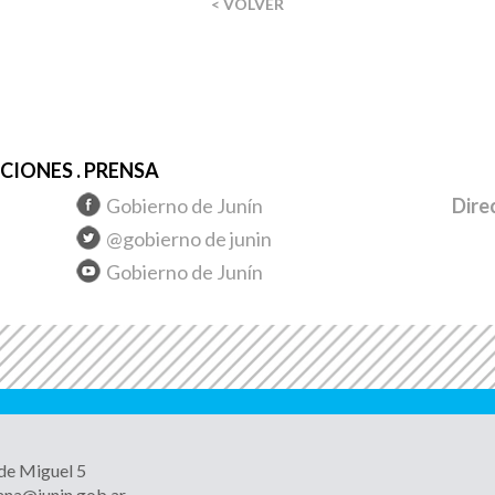
< VOLVER
IONES . PRENSA
Gobierno de Junín
Dire
@gobierno de junin
Gobierno de Junín
 de Miguel 5
ana@junin.gob.ar