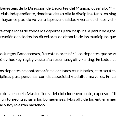
Berestein, de la Dirección de Deportes del Municipio, señaló: ""H
l club Independiente, donde se desarrolla la disciplina tenis, en si
 hayamos podido volver a la presencialidad y ver a los chicos y chi
ta etapa local de todos los deportes para después, a partir de ago
reunión con todos los directores de deporte de los municipios que
los Juegos Bonaerenses, Berestein precisó: "Los deportes que se van
vóley, hockey, rugby y este año se suman, golf y karting. En todos, J
unos deportes se conformarán selecciones municipales, esto será en 
ciplinas para personas con discapacidad y adultos mayores. En cul
r de la escuela Máster Tenis del club Independiente, expresó: "
 un torneo gracias a los bonaerenses. Más allá de los entrenamie
r y hoy lo están haciendo".