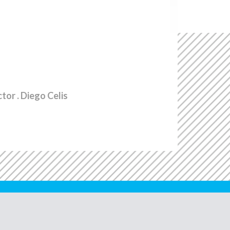
ctor
. Diego Celis