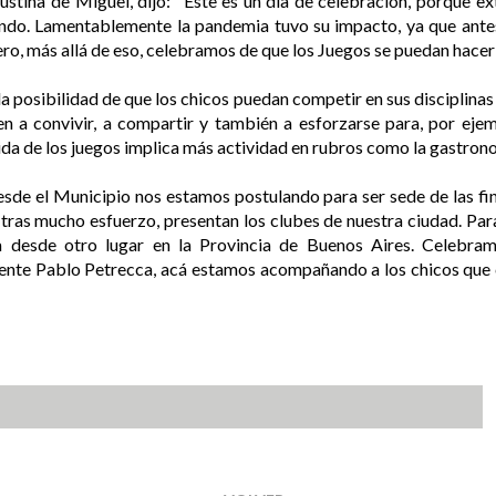
gustina de Miguel, dijo: "Este es un día de celebración, porque 
ndo. Lamentablemente la pandemia tuvo su impacto, ya que antes
ro, más allá de eso, celebramos de que los Juegos se puedan hacer
a posibilidad de que los chicos puedan competir en sus disciplinas 
n a convivir, a compartir y también a esforzarse para, por ejem
da de los juegos implica más actividad en rubros como la gastronomí
esde el Municipio nos estamos postulando para ser sede de las fina
 tras mucho esfuerzo, presentan los clubes de nuestra ciudad. Para
a desde otro lugar en la Provincia de Buenos Aires. Celebra
dente Pablo Petrecca, acá estamos acompañando a los chicos que