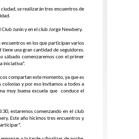
 ciudad, se realizarán tres encuentros de
vidad.
l Club Junín y en el club Jorge Newbery.
 encuentros en los que participan varios
d tiene una gran cantidad de seguidores.
ximo sábado comenzaremos con el primer
iniciativa".
chicos compartan este momento, ya que es
s colonias y por eso invitamos a todos a
 una muy buena escuela que conduce el
10:30, estaremos comenzando en el club
ery. Este año hicimos tres encuentros y
rticipar".
 empezar a la tarde y finalizar de noche.