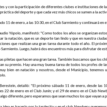
 y con la participación de diferentes clubes e instituciones de la
a práctica del deporte y que cada vez más chicos se sumen a la acti
o 11 de enero, a las 10:30, en el Club Sarmiento y continuará en e
laudio Yópolo, manifestó: "Como todos los años se organizan estos
tar la natación, que es un deporte tan lindo y que en nuestra ciuda
ciones que realizan una gran tarea durante todo el año. El pró
Sarmiento. Luego, habrá dos encuentros más para disfrutar de esta 
 y las piletas que hacen una gran tarea. También buscamos que los 
van su premio. Hay una muy buena tarea de todos los profes de la
o muy bien en natación y nosotros, desde el Municipio, tenemos
olo.
 Berestein, detalló: "El próximo sábado 11 de enero, desde las 
es 22 de enero en el Club Junín; y el 29 de enero en el Club Newb
algo diferente, pero esperamos que sean muchos los que vayan a pa
n la idea es hacerlo por la tardecita y en el club Newbery queremos