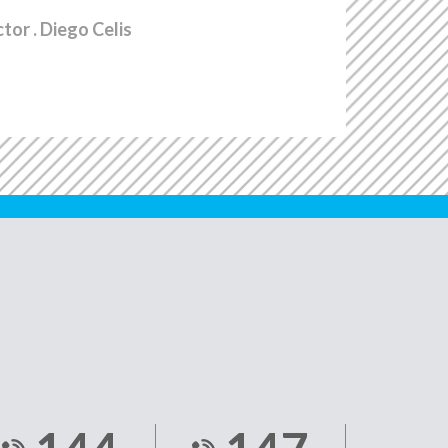
ctor
. Diego Celis