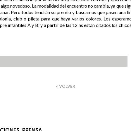
ea algo novedoso. La modalidad del encuentro no cambia, ya que si
 ganar. Pero todos tendrán su premio y buscamos que pasen una li
lonia, club o pileta para que haya varios colores. Los esperam
e infantiles A y B; y a partir de las 12 hs están citados los chico
< VOLVER
IONES . PRENSA