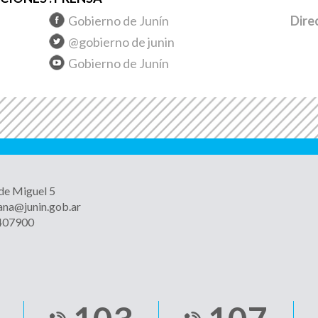
Gobierno de Junín
Dire
@gobierno de junin
Gobierno de Junín
 de Miguel 5
ana@junin.gob.ar
4407900