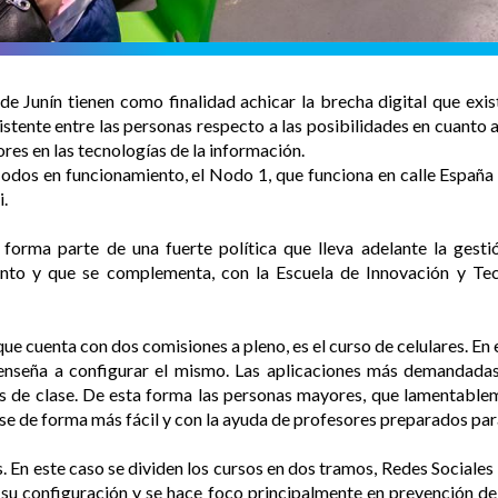
 Junín tienen como finalidad achicar la brecha digital que exis
istente entre las personas respecto a las posibilidades en cuanto 
es en las tecnologías de la información.
Nodos en funcionamiento, el Nodo 1, que funciona en calle España 
i.
 forma parte de una fuerte política que lleva adelante la gest
ento y que se complementa, con la Escuela de Innovación y Tec
ue cuenta con dos comisiones a pleno, es el curso de celulares. En
 enseña a configurar el mismo. Las aplicaciones más demandadas 
és de clase. De esta forma las personas mayores, que lamentabl
rse de forma más fácil y con la ayuda de profesores preparados par
 En este caso se dividen los cursos en dos tramos, Redes Sociales 1
, su configuración y se hace foco principalmente en prevención 