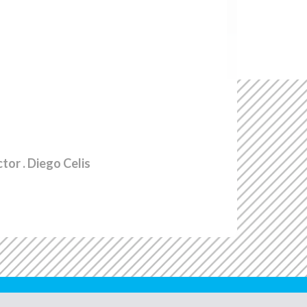
ctor
. Diego Celis