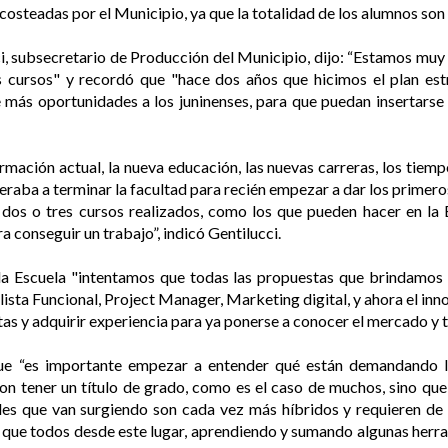
costeadas por el Municipio, ya que la totalidad de los alumnos so
i, subsecretario de Producción del Municipio, dijo: “Estamos mu
 cursos" y recordó que "hace dos años que hicimos el plan estr
ás oportunidades a los juninenses, para que puedan insertarse e
rmación actual, la nueva educación, las nuevas carreras, los tiemp
peraba a terminar la facultad para recién empezar a dar los primero
dos o tres cursos realizados, como los que pueden hacer en la 
a conseguir un trabajo”, indicó Gentilucci.
 la Escuela "intentamos que todas las propuestas que brindamos
sta Funcional, Project Manager, Marketing digital, y ahora el inn
 y adquirir experiencia para ya ponerse a conocer el mercado y t
que “es importante empezar a entender qué están demandando 
on tener un título de grado, como es el caso de muchos, sino que 
les que van surgiendo son cada vez más híbridos y requieren 
que todos desde este lugar, aprendiendo y sumando algunas herr