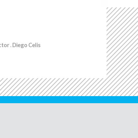
ctor
. Diego Celis