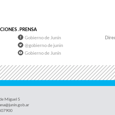
IONES . PRENSA
Gobierno de Junín
Dire
@gobierno de junin
Gobierno de Junín
 de Miguel 5
ana@junin.gob.ar
4407900