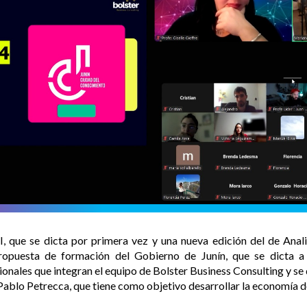
I, que se dicta por primera vez y una nueva edición del de Anal
ropuesta de formación del Gobierno de Junín, que se dicta a
ionales que integran el equipo de Bolster Business Consulting y se 
e Pablo Petrecca, que tiene como objetivo desarrollar la economía 