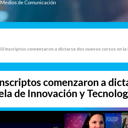
a Medios de Comunicación
50 inscriptos comenzaron a dictarse dos nuevos cursos en la 
nscriptos comenzaron a dict
uela de Innovación y Tecnolo