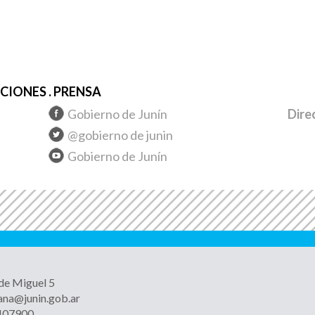
IONES . PRENSA
Gobierno de Junín
Dire
@gobierno de junin
Gobierno de Junín
 de Miguel 5
ana@junin.gob.ar
4407900