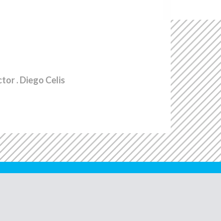
ctor
. Diego Celis