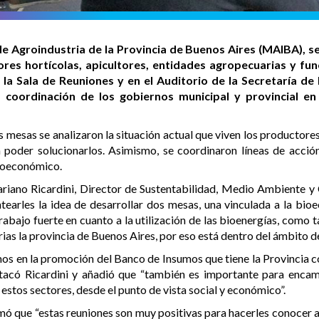
 de Agroindustria de la Provincia de Buenos Aires (MAIBA), s
ores hortícolas, apicultores, entidades agropecuarias y fu
 la Sala de Reuniones y en el Auditorio de la Secretaría d
 coordinación de los gobiernos municipal y provincial en 
 mesas se analizaron la situación actual que viven los productores
poder solucionarlos. Asimismo, se coordinaron líneas de acción
bioeconómico.
Mariano Ricardini, Director de Sustentabilidad, Medio Ambiente
arles la idea de desarrollar dos mesas, una vinculada a la bioec
rabajo fuerte en cuanto a la utilización de las bioenergías, com
rias la provincia de Buenos Aires, por eso está dentro del ámbito de
amos en la promoción del Banco de Insumos que tiene la Provincia co
estacó Ricardini y añadió que “también es importante para enca
 estos sectores, desde el punto de vista social y económico”.
rmó que “estas reuniones son muy positivas para hacerles conocer a 