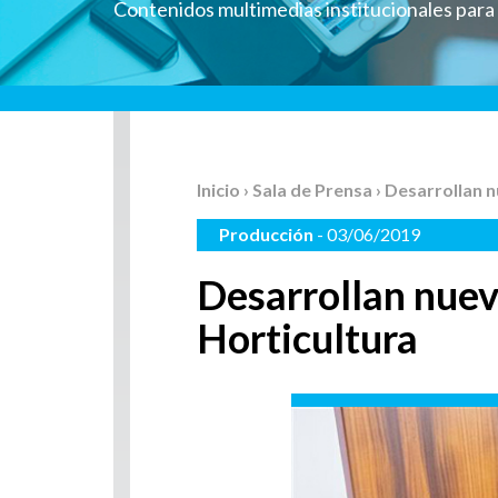
Contenidos multimedias institucionales par
Inicio
›
Sala de Prensa
› Desarrollan 
Producción
- 03/06/2019
Desarrollan nue
Horticultura