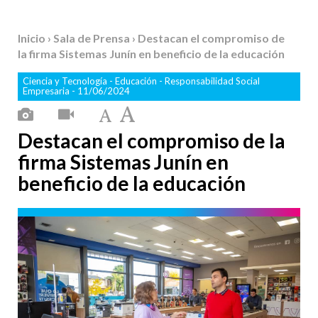
Inicio
›
Sala de Prensa
› Destacan el compromiso de
la firma Sistemas Junín en beneficio de la educación
Ciencia y Tecnología
-
Educación
-
Responsabilidad Social
Empresaria
- 11/06/2024
Destacan el compromiso de la
firma Sistemas Junín en
beneficio de la educación