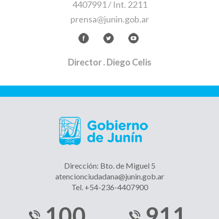
4407991 / Int. 2211
prensa@junin.gob.ar
Director
. Diego Celis
Dirección: Bto. de Miguel 5
atencionciudadana@junin.gob.ar
Tel. +54-236-4407900
100
911