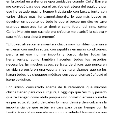
en la ciudad en anteriores oportunidades cuando ‘Cuty’ Barrera
me convocó para que sea el técnico estratega del equipo y por
eso he estado mucho tiempo trabajando con Lucas, junto con
varios chicos más. fundamentalmente, lo que más busco es
devolver un poquito de todo lo que el boxeo me dio; yo tuve
grandes maestros tanto dentro como fuera del ring, como
Carlos Monzón que cuando era chiquito me acarició la cabeza y
para mí fue una alegría enorme”.
“El boxeo atrae generalmente a chicos muy humildes, que van a
entrenar con medias rotas, con zapatillas en malas condiciones,
pero a mí eso no me importa y busco darles todas las
herramientas, como también hacerles todos los estudios
necesarios. En muchos casos, se trata de chicos que nunca en
su vida se pusieron una vacuna y les garantizamos que se les
hagan todos los chequeos médicos correspondientes”, añadió el
ícono boxístico.
Por último, consultado acerca de la referencia que muchos
chicos tienen para con su figura, Coggi dijo que “es muy pesado
que te tengan como ídolo porque uno cometió errores y nadie
es perfecto. Yo trato de darles lo mejor de mí y de inculcarles la
importancia de que estén en casa para pasar tiempo con la
familia. Hay chicos que vienen con una soledad tremenda y una