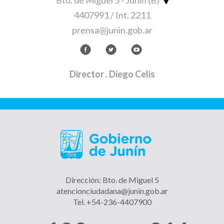
4407991 / Int. 2211
prensa@junin.gob.ar
Director
. Diego Celis
Dirección: Bto. de Miguel 5
atencionciudadana@junin.gob.ar
Tel. +54-236-4407900