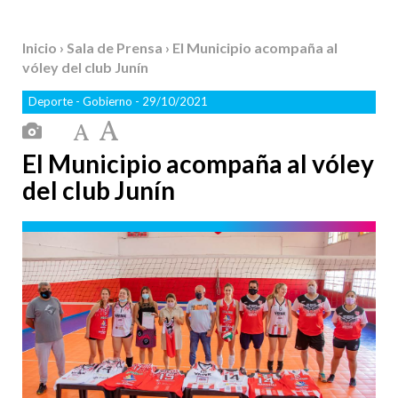
Inicio
›
Sala de Prensa
› El Municipio acompaña al
vóley del club Junín
Deporte
-
Gobierno
- 29/10/2021
El Municipio acompaña al vóley
del club Junín