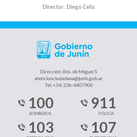
Director
. Diego Celis
Dirección: Bto. de Miguel 5
atencionciudadana@junin.gob.ar
Tel. +54-236-4407900
100
911
BOMBEROS
POLICÍA
103
107