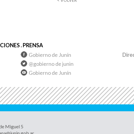
< VOLVER
IONES . PRENSA
Gobierno de Junín
Dire
@gobierno de junin
Gobierno de Junín
 de Miguel 5
ana@junin.gob.ar