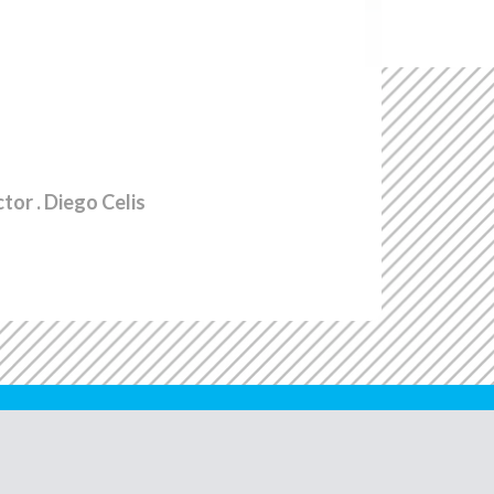
ctor
. Diego Celis