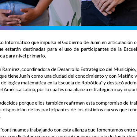
co Informático que impulsa el Gobierno de Junín en articulación 
ue estarán destinadas para el uso de participantes de la Escue
a para nivel primario.
í Ramírez, coordinadora de Desarrollo Estratégico del Municipio
que tiene Junín como una ciudad del conocimiento y con Matific
 de lógica matemática en la Escuela de Robótica” y destacó ademá
el América Latina, por lo cual es una alianza estratégica muy impor
decidos porque ellos también reafirman esta compromiso de trab
 a disposición de los participantes de los distintos cursos que te
.
“continuamos trabajando con esta alianza que fomentamos entre el
co, con distintas empresas y organizaciones no solo de Junín, sino 