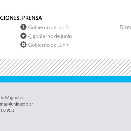
IONES . PRENSA
Gobierno de Junín
Dire
@gobierno de junin
Gobierno de Junín
 de Miguel 5
ana@junin.gob.ar
4407900