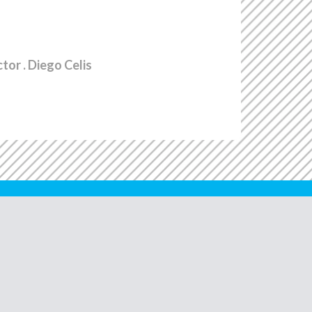
ctor
. Diego Celis