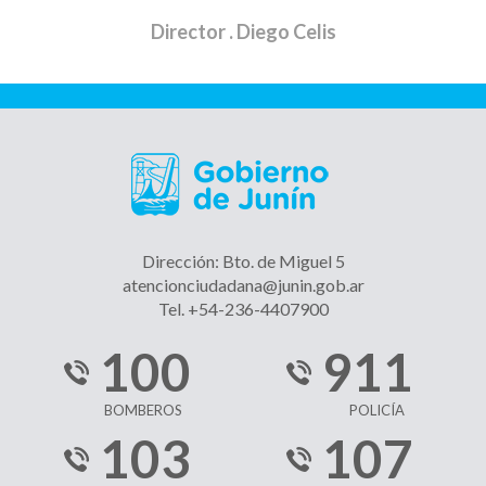
Director
. Diego Celis
Dirección: Bto. de Miguel 5
atencionciudadana@junin.gob.ar
Tel. +54-236-4407900
100
911
BOMBEROS
POLICÍA
103
107