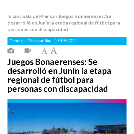
Inicio
›
Sala de Prensa
› Juegos Bonaerenses: Se
desarrolló en Junín la etapa regional de fútbol para
personas con discapacidad
Deporte
-
Discapacidad
- 15/08/2024
Juegos Bonaerenses: Se
desarrolló en Junín la etapa
regional de fútbol para
personas con discapacidad