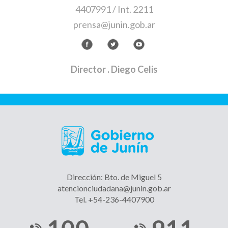
4407991 / Int. 2211
prensa@junin.gob.ar
Director
. Diego Celis
Dirección: Bto. de Miguel 5
atencionciudadana@junin.gob.ar
Tel. +54-236-4407900