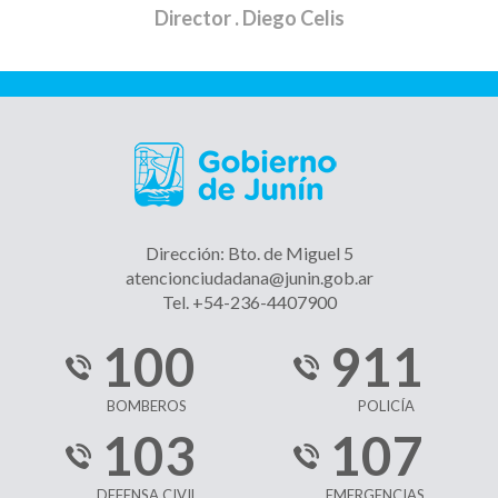
Director
. Diego Celis
Dirección: Bto. de Miguel 5
atencionciudadana@junin.gob.ar
Tel. +54-236-4407900
100
911
BOMBEROS
POLICÍA
103
107
DEFENSA CIVIL
EMERGENCIAS