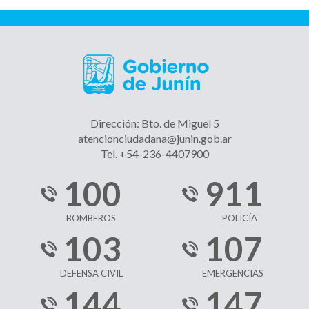
Dirección: Bto. de Miguel 5
atencionciudadana@junin.gob.ar
Tel. +54-236-4407900
100
911
BOMBEROS
POLICÍA
103
107
DEFENSA CIVIL
EMERGENCIAS
144
147