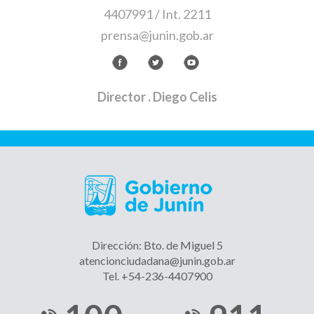
4407991 / Int. 2211
prensa@junin.gob.ar
Director
. Diego Celis
Dirección: Bto. de Miguel 5
atencionciudadana@junin.gob.ar
Tel. +54-236-4407900