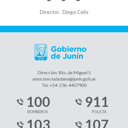
Director
. Diego Celis
Dirección: Bto. de Miguel 5
atencionciudadana@junin.gob.ar
Tel. +54-236-4407900
100
911
BOMBEROS
POLICÍA
103
107