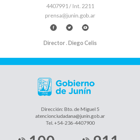
4407991 / Int. 2211
prensa@junin.gob.ar
Director
. Diego Celis
Dirección: Bto. de Miguel 5
atencionciudadana@junin.gob.ar
Tel. +54-236-4407900