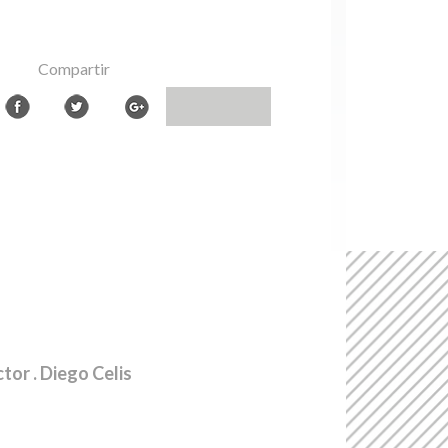
Compartir
ctor
. Diego Celis