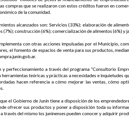
las compras que se realizaron con estos créditos fueron en comerc
económico de la comunidad.
mientos alcanzados son: Servicios (33%); elaboración de alimen
s (7%); construcción (6%); comercialización de alimentos (6%) y ja
omplementa con otras acciones impulsadas por el Municipio, com
res, el fomento de espacios de venta para sus productos, median
mpra.junin.gob.ar.
n y perfeccionamiento a través del programa “Consultorio Empre
n herramientas teóricas y prácticas a necesidades e inquietudes q
bordadas hacen referencia a cómo mejorar las ventas, cómo opti
os.
 que el Gobierno de Junín tiene a disposición de los emprendedore
de ofrecer sus productos y poner a disposición toda su informac
 a través del mismo los juninenses pueden conocer y adquirir pro