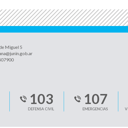
 de Miguel 5
ana@junin.gob.ar
4407900
103
107
DEFENSA CIVIL
EMERGENCIAS
V