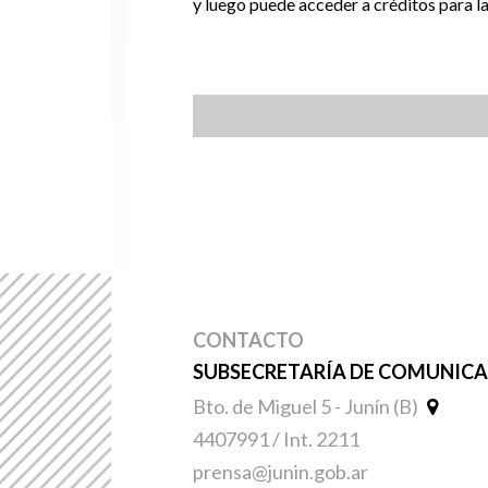
y luego puede acceder a créditos para l
CONTACTO
SUBSECRETARÍA DE COMUNICAC
Bto. de Miguel 5 - Junín (B)
4407991 / Int. 2211
prensa@junin.gob.ar