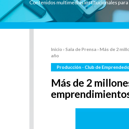
Contenidos multimedias institucionales par
Inicio
›
Sala de Prensa
› Más de 2 mil
año
Producción
-
Club de Emprended
Más de 2 millone
emprendimientos 