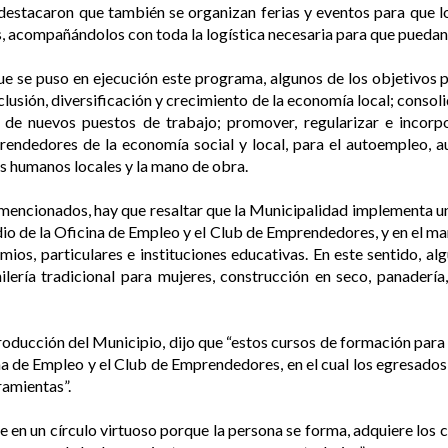
destacaron que también se organizan ferias y eventos para que
, acompañándolos con toda la logística necesaria para que puedan 
 se puso en ejecución este programa, algunos de los objetivos p
clusión, diversificación y crecimiento de la economía local; consol
n de nuevos puestos de trabajo; promover, regularizar e incorp
endedores de la economía social y local, para el autoempleo, a
s humanos locales y la mano de obra.
os mencionados, hay que resaltar que la Municipalidad implementa 
o de la Oficina de Empleo y el Club de Emprendedores, y en el ma
os, particulares e instituciones educativas. En este sentido, al
ería tradicional para mujeres, construcción en seco, panadería
oducción del Municipio, dijo que “estos cursos de formación para
cina de Empleo y el Club de Emprendedores, en el cual los egresad
ramientas”.
te en un círculo virtuoso porque la persona se forma, adquiere los