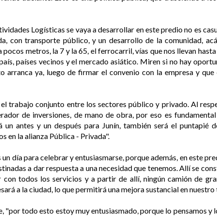
idades Logísticas se vaya a desarrollar en este predio no es casu
, con transporte público, y un desarrollo de la comunidad, acá
 pocos metros, la 7 y la 65, el ferrocarril, vías que nos llevan hast
país, países vecinos y el mercado asiático. Miren si no hay opor
o arranca ya, luego de firmar el convenio con la empresa y qu
el trabajo conjunto entre los sectores público y privado. Al resp
nerador de inversiones, de mano de obra, por eso es fundamental
á un antes y un después para Junín, también será el puntapié 
 en la alianza Pública - Privada".
 un día para celebrar y entusiasmarse, porque además, en este pre
tinadas a dar respuesta a una necesidad que tenemos. Allí se cons
 con todos los servicios y a partir de allí, ningún camión de gr
ará a la ciudad, lo que permitirá una mejora sustancial en nuestro 
ue, "por todo esto estoy muy entusiasmado, porque lo pensamos y l