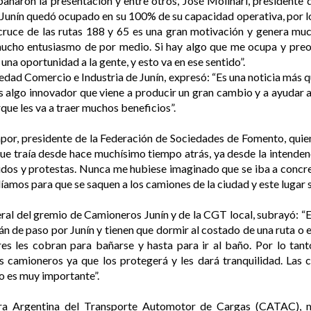
ñaron la presentación y entre otros, José Molinari, president
e Junín quedó ocupado en su 100% de su capacidad operativa, por l
 cruce de las rutas 188 y 65 es una gran motivación y genera muc
ucho entusiasmo de por medio. Si hay algo que me ocupa y preoc
una oportunidad a la gente, y esto va en ese sentido”.
dad Comercio e Industria de Junín, expresó: “Es una noticia más 
s algo innovador que viene a producir un gran cambio y a ayudar a
que les va a traer muchos beneficios”.
apor, presidente de la Federación de Sociedades de Fomento, qui
 que traía desde hace muchísimo tiempo atrás, ya desde la intende
idos y protestas. Nunca me hubiese imaginado que se iba a concre
amos para que se saquen a los camiones de la ciudad y este lugar s
eral del gremio de Camioneros Junín y de la CGT local, subrayó: “
 de paso por Junín y tienen que dormir al costado de una ruta o e
s les cobran para bañarse y hasta para ir al baño. Por lo tant
camioneros ya que los protegerá y les dará tranquilidad. Las c
sto es muy importante”.
ra Argentina del Transporte Automotor de Cargas (CATAC), m