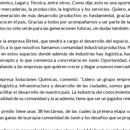
nómico, Legal y Técnica, entre otros. Como dije, esto es una oport
mercaderías, la producción, la logística y los servicios. Quiero, 
 generación de más desarrollo productivo es fundamental, gracia
ia en el país. Gracias a todos por acompañarnos y ser parte de l
os no sólo serán para las generaciones futuras, sin dudas también
e la empresa Birtek, que tendrá a cargo el desarrollo del espacio, 
 "Es a lo que nosotros llamamos comunidad industrial productiva. 
en estos espacios donde además de industrias hay logística, hay
concepto y lo que comienza a concretarse en Junín. Oportunidad, 
ando a las empresas que quieren crecer y llegar a nuevos mercados
empresa Soluciones Químicas, comentó: “Lidero un grupo empr
 logística, infraestructura y desarrollo de las ciudades, somos 
acilitar el desarrollo de nuestro país. La industria del conocimient
 calidad de su comunidad y la academia, tiene que ser un jugador rel
e predio tiene unas 38 hectáreas, de las cuales la primera etapa
 las ganas de la propia comunidad de Junín y los desafíos que se 