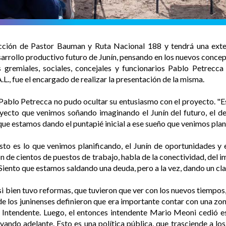
ección de Pastor Bauman y Ruta Nacional 188 y tendrá una exten
arrollo productivo futuro de Junín, pensando en los nuevos concep
es gremiales, sociales, concejales y funcionarios Pablo Petrecc
A.L., fue el encargado de realizar la presentación de la misma.
 Pablo Petrecca no pudo ocultar su entusiasmo con el proyecto. "
ecto que venimos soñando imaginando el Junín del futuro, el de
ue estamos dando el puntapié inicial a ese sueño que venimos plan
to es lo que venimos planificando, el Junín de oportunidades y 
ón de cientos de puestos de trabajo, habla de la conectividad, del 
Siento que estamos saldando una deuda, pero a la vez, dando un cla
i bien tuvo reformas, que tuvieron que ver con los nuevos tiempos,
de los juninenses definieron que era importante contar con una zon
 Intendente. Luego, el entonces intendente Mario Meoni cedió es
levando adelante. Esto es una política pública, que trasciende a 