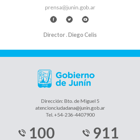
prensa@junin.gob.ar
Director
. Diego Celis
Dirección: Bto. de Miguel 5
atencionciudadana@junin.gob.ar
Tel. +54-236-4407900
100
911